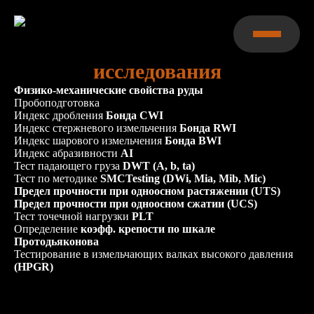
лабораторные
исследования
Физико-механические свойства руды
Пробоподготовка
Индекс дробления
Бонда CWI
Индекс стержневого измельчения
Бонда RWI
Индекс шарового измельчения
Бонда BWI
Инжиниринг
Индекс абразивности
AI
Тест падающего груза
DWT (A, b, ta)
Тест по методике
SMCTesting (DWi, Mia, Mib, Mic)
Референсы
Предел прочности при одноосном растяжении (UTS)
Предел прочности при одноосном сжатии (UCS)
Тест точечной нагрузки
PLT
Лаборатория
Определение
коэфф. крепости по шкале
Протодьяконова
Тестирование в измельчающих валках высокого давления
Оборудование
(HPGR)
Тестирование в измельчающих
валках высокого давления
(HPGR)
Новости