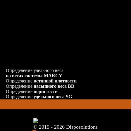
3 опытов с изменением влажности в заданном диапазоне
при оптимальном давлении;
6 циклов дробления с имитацией замкнутого цикла при
оптимальном давлении. Размер квадратной ячейки
контрольного сита принимается диапазоне от 1 мм до 6
мм.
Скорость вращения валов ИВВД: 20 об/мин.
Определяется рабочий индекс шарового измельчения
Бонда BWI для исходной руды и после замкнутого цикла
ИВВД для количественной оценки эффекта
разупрочнения.
3. Требования к пробе
250 – 300 кг руды
класса крупности -19+0 мм
Определение удельного веса
на весах системы MARCY
Определение
истинной плотности
Определение
насыпного веса BD
Определение
пористости
Определение
удельного веса SG
© 2015 - 2026 Disposolutions