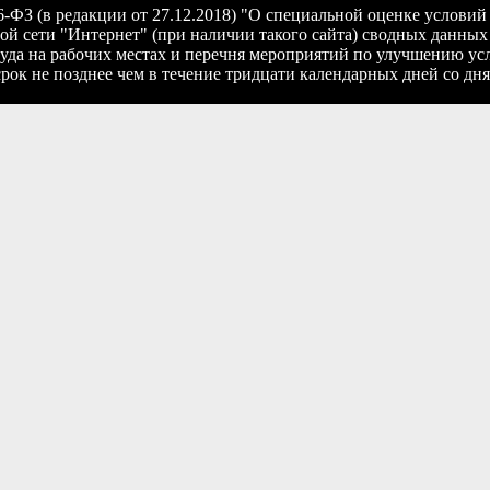
426-ФЗ (в редакции от 27.12.2018) "О специальной оценке услови
 сети "Интернет" (при наличии такого сайта) сводных данных 
труда на рабочих местах и перечня мероприятий по улучшению ус
срок не позднее чем в течение тридцати календарных дней со д