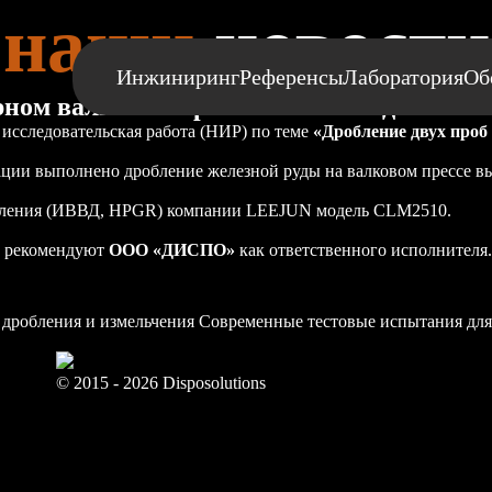
наши
новости
Инжиниринг
Референсы
Лаборатория
Об
рном валковом прессе высокого давлени
 исследовательская работа (НИР) по теме
«Дробление двух проб
ации выполнено дробление железной руды на валковом прессе в
давления (ИВВД, HPGR) компании LEEJUN модель CLM2510.
и рекомендуют
ООО «ДИСПО»
как ответственного исполнителя.
 дробления и измельчения
Современные тестовые испытания для
© 2015 - 2026 Disposolutions