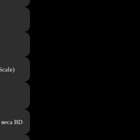
Scale)
 веса BD