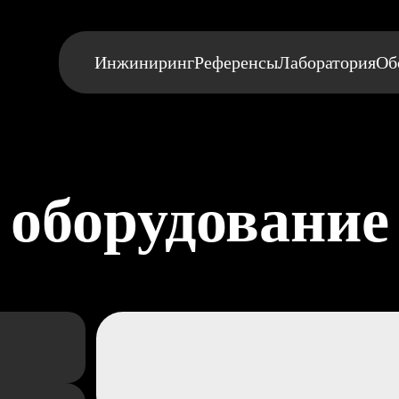
Инжиниринг
Референсы
Лаборатория
Об
оборудование