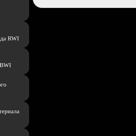
нда RWI
 BWI
ого
териала