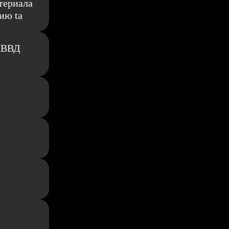
териала
ию ta
 ИВВД