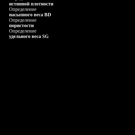
истинной плотности
Извест
Определение
гранит
IIIa
Крепкие
насыпного веса BD
Крепк
Определение
Колче
пористости
Довольно
Обыкн
IV
Определение
крепкие
Желез
удельного веса SG
Довольно
Песча
IVa
крепкие
песча
Крепк
Средней
V
Некреп
крепости
мягки
Средней
Разно
Va
крепости
(некре
Мягкий
извест
гипс. 
Довольно
VI
Обыкн
мягкие
Разру
сцемен
камен
Щебен
Довольно
сланец
VIa
мягкие
щебен
Отвер