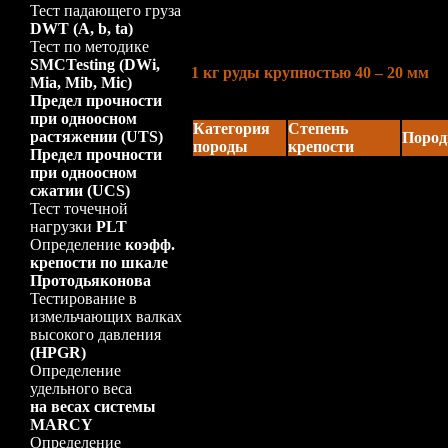
где 20 — эмпирический числовой к
Тест падающего груза
дробление работу; n — число сбрас
DWT (A, b, ta)
навесок, мм.
Тест по методике
3. Требования к пробе
SMCTesting (DWi,
1 кг руды крупностью 40 – 20 мм
Mia, Mib, Mic)
4. Классификация руд по значению 
Предел прочности
Коэффициент крепости
f
по шкале 
при одноосном
Категория
Степень
растяжении (UTS)
Поро
породы
крепости
Предел прочности
Наибол
при одноосном
В высшей
вязкие
сжатии (UCS)
I
степени
Исклю
Тест точечной
крепкие
други
нагрузки
PLT
Очень
Определение
коэфф.
пород
крепости по шкале
очень 
Протодьяконова
II
Очень крепкие
кремн
Тестирование в
крепк
измельчающих валках
кварц
высокого давления
песчан
(HPGR)
Гранит
Определение
пород
удельного веса
III
Крепкие
и изве
на весах системы
жилы.
MARCY
Очень
Определение