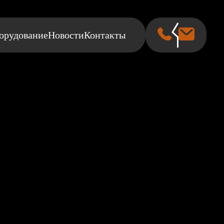
орудование
Новости
Контакты
орных пород применительно к расчетам и проектированию
ент крепости горных пород по М.М. Протодьяконову
коэффициента крепости по Протодьяконову».
 на дробление горной породы, к вновь образованной при