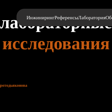
лабораторные
Инжиниринг
Референсы
Лаборатория
Об
исследования
репости по шкале Протодьяконова
Протодьяконова
предназначен для определения характеристик г
дения исследовательских и сравнительных испытаний. Коэффици
бованиями ГОСТ 21153.1-75 «Породы горные. Метод определения 
я
Протодьяконова
пропорционален отношению работы, затраченной
й суммарным объемом частиц размером менее 0,5 мм: