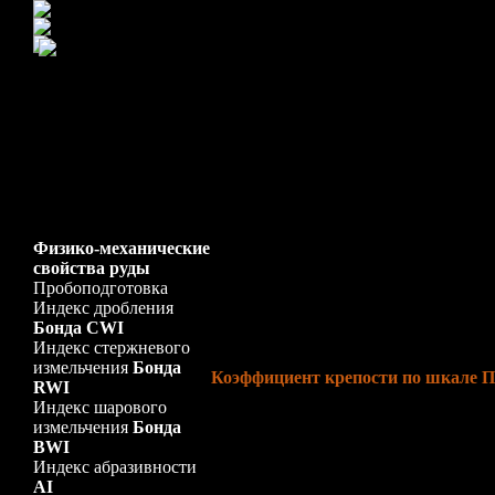
Физико-механические
Определение
коэфф. к
свойства руды
1. Область применения
Пробоподготовка
Коэффициент крепости по шкале 
Индекс дробления
горных работ, оборудования, прове
Бонда CWI
определяется в соответствии с тре
Индекс стержневого
2. Стандартные условия тестировани
измельчения
Бонда
Коэффициент крепости по шкале 
RWI
дроблении поверхности, оцениваемо
Индекс шарового
измельчения
Бонда
BWI
Индекс абразивности
AI