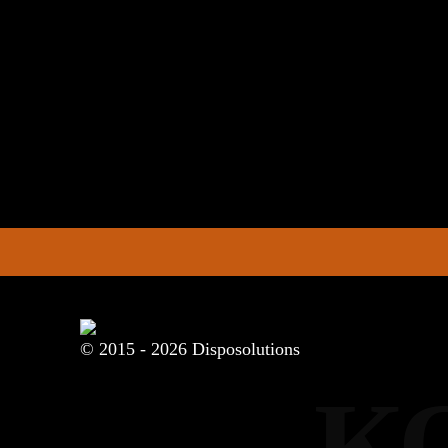
Глина 
VII
Мягкие
каменн
глини
Легкая
VIIa
Мягкие
грави
Растит
VIII
Землистые
суглин
Песок,
IX
Сыпучие
насыпн
Плыву
X
Плывучие
разжи
разжи
© 2015 - 2026 Disposolutions
К