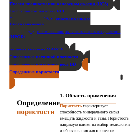
Предел прочности при одноосном сжатии (UCS)
Тест точечной нагрузки
PLT
Определение
коэфф. крепости по шкале
Протодьяконова
Тестирование в измельчающих валках высокого давления
(HPGR)
Определение удельного веса
на весах системы MARCY
Определение
истинной плотности
Определение
насыпного веса BD
Определение
пористости
1. Область применения
Определение
Пористость
характеризует
пористости
способность минерального сырья
вмещать жидкости и газы. Пористость
напрямую влияет на выбор технологии
и оборудования для процессов