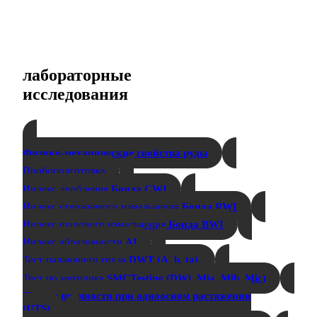
лабораторные
исследования
Физико-механические свойства руды
Пробоподготовка
Индекс дробления
Бонда CWI
Индекс стержневого измельчения
Бонда RWI
Индекс шарового измельчения
Бонда BWI
Индекс абразивности
AI
Тест падающего груза
DWT (A, b, ta)
Тест по методике
SMCTesting (DWi, Mia, Mib, Mic)
Предел прочности при одноосном растяжении
(UTS)