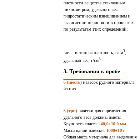
плотности вещества стеклянным
пикнометром, удельного веса
гидростатическим взвешиванием и
вычислении пористости в процентах
по результатам этих определений:
3
где – истинная плотность, г/см
; –
3
удельный вес, г/см
.
3. Требования к пробе
6 (шесть)
навесок рудного материала,
из них:
3 (три)
навески для определения
удельного веса должны иметь:
Крупность класса:
-40,0+10,0 мм
Масса одной навески:
1000±10 г
Общая масса материала для выделения